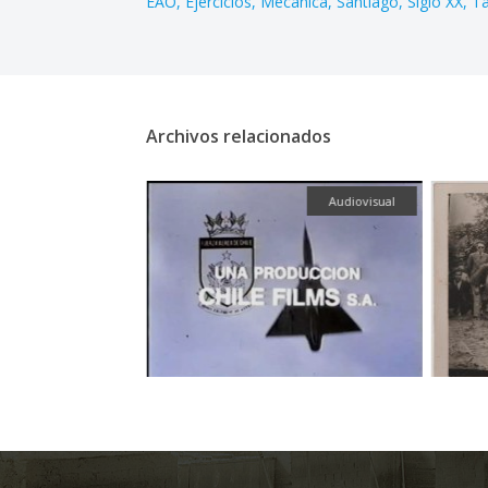
EAO
Ejercicios
Mecánica
Santiago
Siglo XX
Ta
Archivos relacionados
Fotografía
Audiovisual