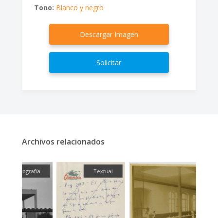
Tono:
Blanco y negro
Descargar Imagen
Solicitar
Archivos relacionados
fía
Textual
Fotografía