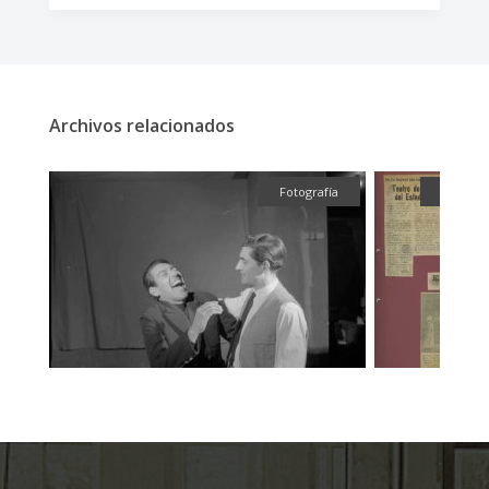
Archivos relacionados
fía
Fotografía
Textual