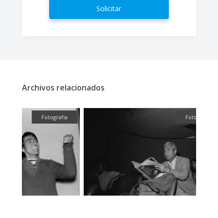
Solicitar
Archivos relacionados
fía
Fotografía
Fotografía