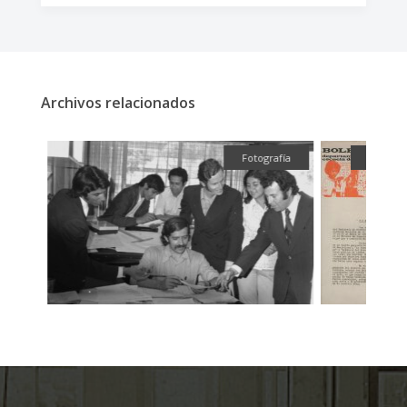
Archivos relacionados
fía
Fotografía
Textual