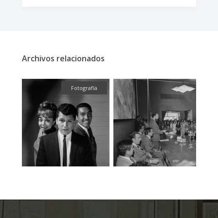
Archivos relacionados
fía
Fotografía
F