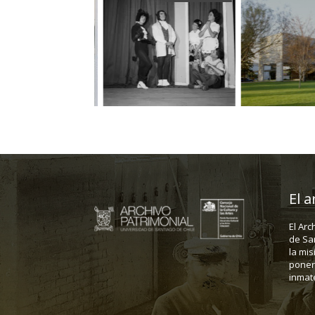
El a
El Arc
de Sa
la mis
poner 
inmate