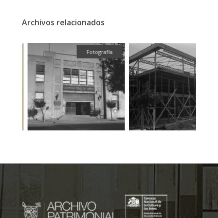
Archivos relacionados
fía
Fotografía