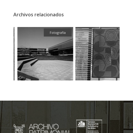
Archivos relacionados
fía
Fotografía