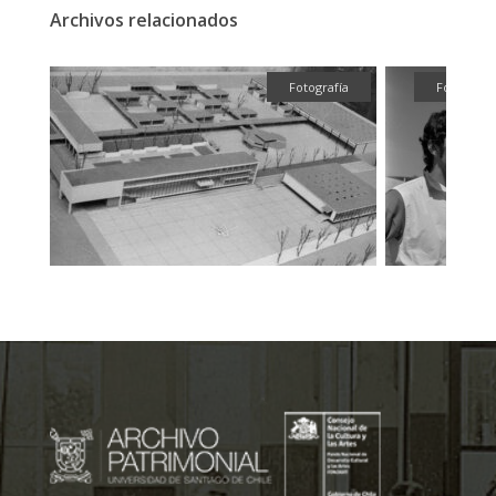
Archivos relacionados
fía
Fotografía
Fotografía