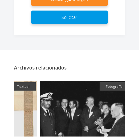
Solicitar
Archivos relacionados
fía
Textual
Fotografía