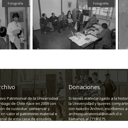
Fotografía
Fotografía
rchivo
Donaciones
hivo Patrimonial de la Universidad
Si tienes material ligado a la histo
ntiago de Chile nace en 2009 con
la Universidad y quieres compartir
ión de custodiar, conservar y
con nuestro Archivo, escríbenos a
en valor el patrimonio material e
archivopatrimonial@usach.cl o
rial de esta casa de estudios.
llámanos al 27180275.