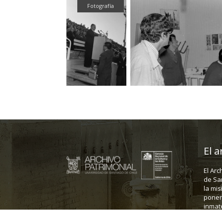
Fotografía
Fotografía
El a
El Arc
de Sa
la mis
poner 
inmate