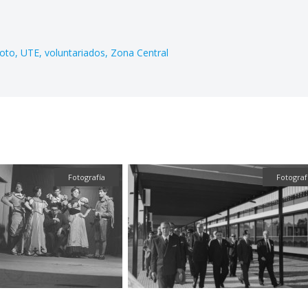
oto
UTE
voluntariados
Zona Central
Fotografía
Fotografía