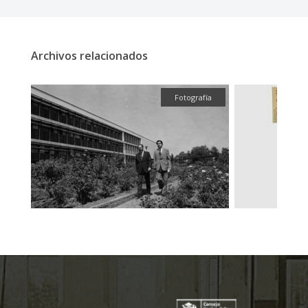
Archivos relacionados
fía
Fotografía