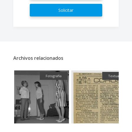
Solicitar
Archivos relacionados
fía
Fotografía
Textual