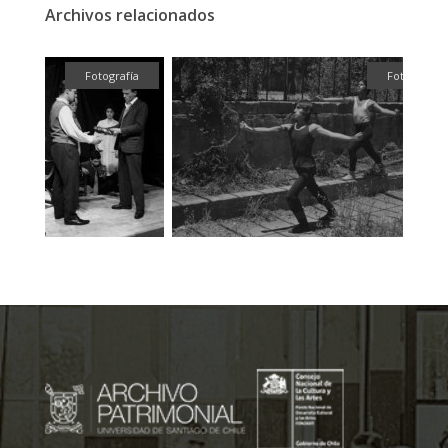
Archivos relacionados
ual
Fotografía
Fotografía