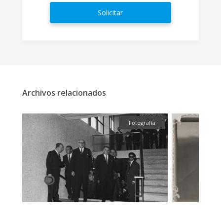
Solicitar
Archivos relacionados
ual
Fotografía