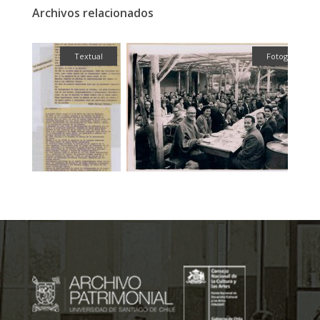
Archivos relacionados
fía
Textual
Fotografía