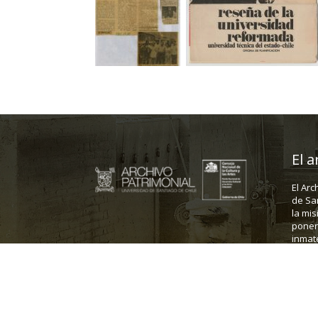
El a
El Arc
de Sa
la mis
poner 
inmate