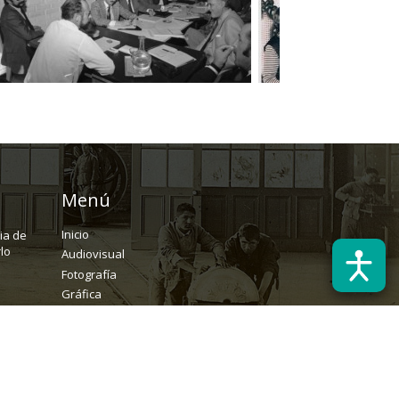
Menú
Inicio
ria de
lo
Audiovisual
Fotografía
Gráfica
Textual
Archivo
Solicitudes