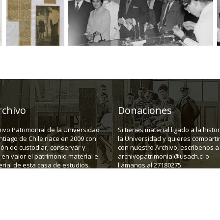
rchivo
Donaciones
hivo Patrimonial de la Universidad
Si tienes material ligado a la histo
ntiago de Chile nace en 2009 con
la Universidad y quieres compartir
ión de custodiar, conservar y
con nuestro Archivo, escríbenos a
en valor el patrimonio material e
archivopatrimonial@usach.cl o
rial de esta casa de estudios.
llámanos al 27180275.