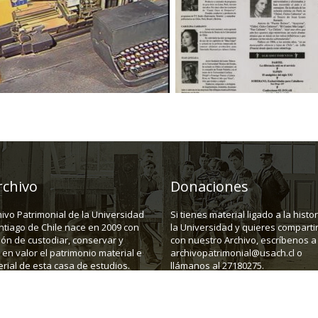
rchivo
Donaciones
hivo Patrimonial de la Universidad
Si tienes material ligado a la histo
ntiago de Chile nace en 2009 con
la Universidad y quieres compartir
ión de custodiar, conservar y
con nuestro Archivo, escríbenos a
en valor el patrimonio material e
archivopatrimonial@usach.cl o
rial de esta casa de estudios.
llámanos al 27180275.