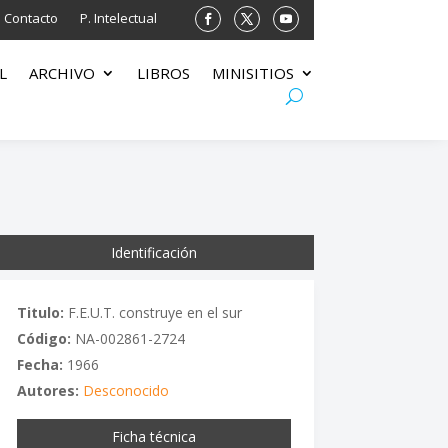
Contacto
P. Intelectual
L
ARCHIVO
LIBROS
MINISITIOS
Identificación
Titulo:
F.E.U.T. construye en el sur
Código:
NA-002861-2724
Fecha:
1966
Autores:
Desconocido
Ficha técnica