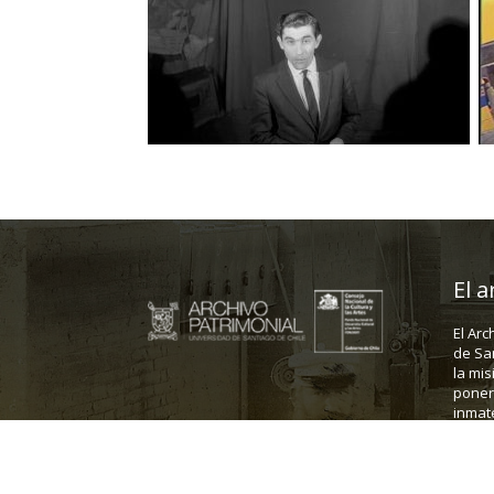
El a
El Arc
de Sa
la mis
poner 
inmate