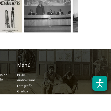
Menú
Inicio
ria de
lo
Audiovisual
Fotografía
Gráfica
Textual
Archivo
Solicitudes