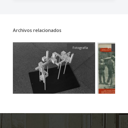
Archivos relacionados
fía
Fotografía
Textua