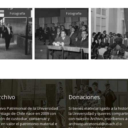
Fotografía
Fotografía
rchivo
Donaciones
hivo Patrimonial de la Universidad
Si tienes material ligado a la histo
ntiago de Chile nace en 2009 con
la Universidad y quieres compartir
ión de custodiar, conservar y
con nuestro Archivo, escríbenos a
en valor el patrimonio material e
archivopatrimonial@usach.cl o