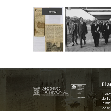
Fotografía
Textual
El a
El Arc
de Sa
la mis
poner 