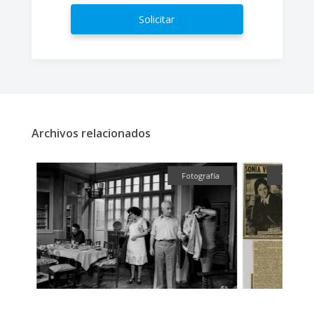
Solicitar
Archivos relacionados
fía
Fotografía
Textual