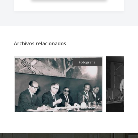
Archivos relacionados
fía
Fotografía