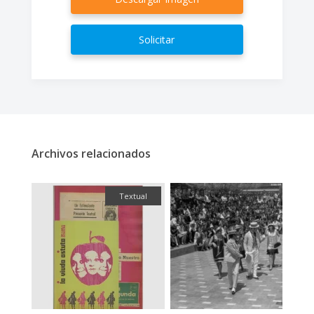
Solicitar
Archivos relacionados
fía
Textual