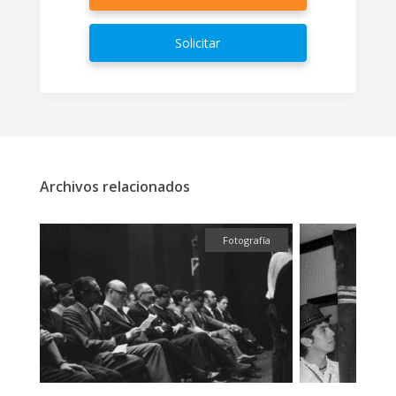
Solicitar
Archivos relacionados
fía
Fotografía