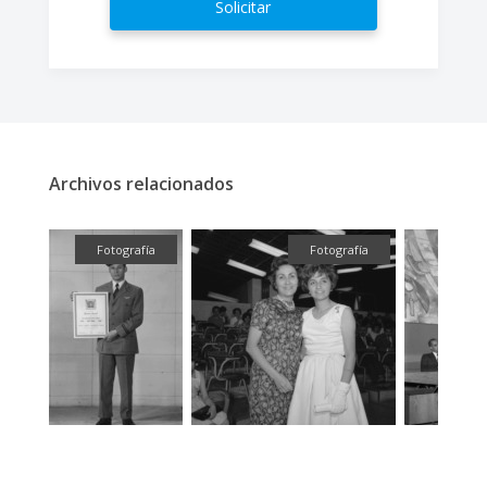
Solicitar
Archivos relacionados
fía
Fotografía
Fotografía