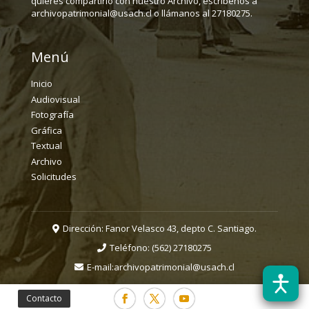
quieres compartirlo con nuestro Archivo, escríbenos a
archivopatrimonial@usach.cl o llámanos al 27180275.
Menú
Inicio
Audiovisual
Fotografía
Gráfica
Textual
Archivo
Solicitudes
Dirección: Fanor Velasco 43, depto C. Santiago.
Teléfono:
(562) 27180275
E-mail:
archivopatrimonial@usach.cl
Contacto