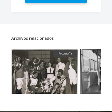
Archivos relacionados
fía
Fotografía