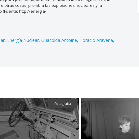
tre otras cosas, prohibía las explosiones nucleares y la
o (Fuente: http://energia-
ear
Energía Nuclear
Guacolda Antoine
Horacio Aravena
Fotografía