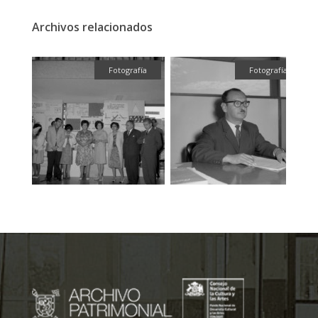
Archivos relacionados
fía
Fotografía
Fotografía