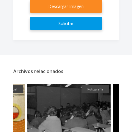
Descargar Imagen
Solicitar
Archivos relacionados
ual
Fotografía