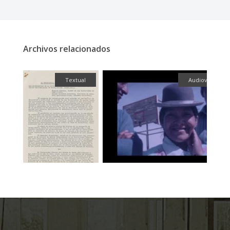
Archivos relacionados
ual
Audiovisual
Fotografía