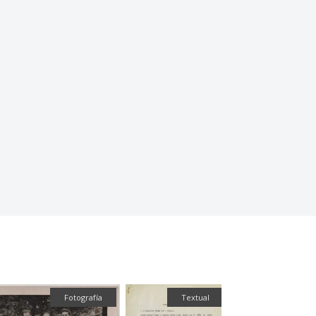
Textual
Textual