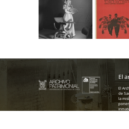
El a
El Arc
de Sa
la mis
poner 
inmate