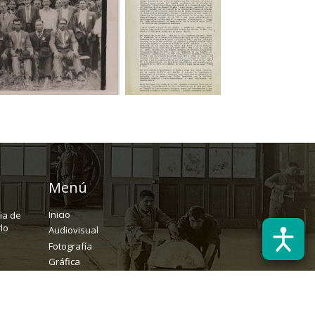
Menú
Inicio
ria de
lo
Audiovisual
Fotografía
Gráfica
Textual
Archivo
Solicitudes