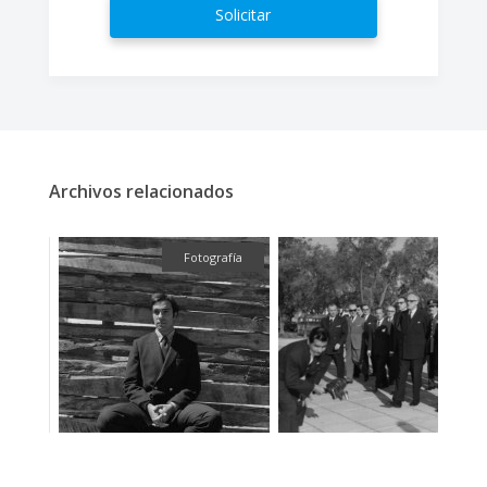
Solicitar
Archivos relacionados
ual
Fotografía