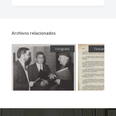
Archivos relacionados
fía
Fotografía
Textual