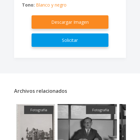
Tono:
Blanco y negro
Descargar Imagen
Solicitar
Archivos relacionados
fía
Fotografía
Fotografía