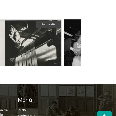
Fotografía
Fotografía
Menú
Inicio
ria de
lo
Audiovisual