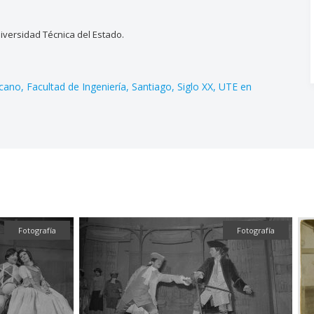
versidad Técnica del Estado.
cano
Facultad de Ingeniería
Santiago
Siglo XX
UTE en
Fotografía
Fotografía