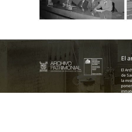
El a
El Arc
de Sa
la mis
poner 
inmate
Dirección: Fanor Velasco 