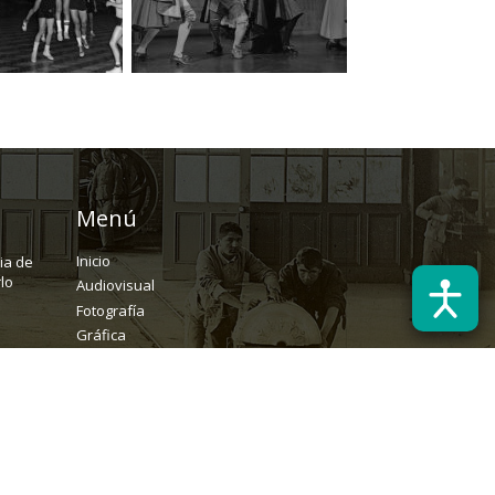
Menú
Inicio
ria de
lo
Audiovisual
Fotografía
Gráfica
Textual
Archivo
Solicitudes
rchivopatrimonial@usach.cl