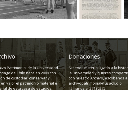
rchivo
Donaciones
hivo Patrimonial de la Universidad
Si tienes material ligado a la histo
ntiago de Chile nace en 2009 con
la Universidad y quieres compartir
ión de custodiar, conservar y
con nuestro Archivo, escríbenos a
en valor el patrimonio material e
archivopatrimonial@usach.cl o
rial de esta casa de estudios.
llámanos al 27180275.
43, depto C. Santiago.
Teléfono:
(562) 27180275
E-mail:
a