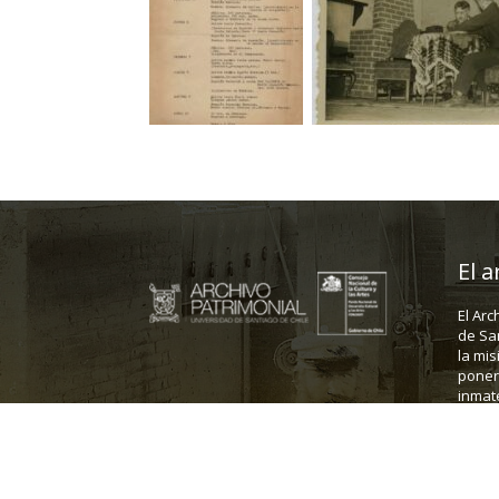
El a
El Arc
de Sa
la mis
poner 
inmate