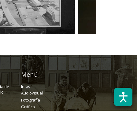
Menú
Inicio
ria de
lo
Audiovisual
Fotografía
Gráfica
Textual
Archivo
Solicitudes