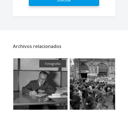
Archivos relacionados
ual
Fotografía