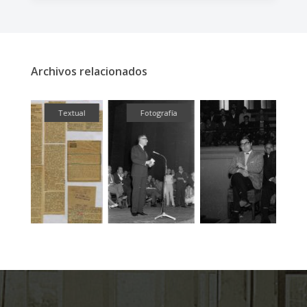
Archivos relacionados
ual
Fotografía
Fotografí