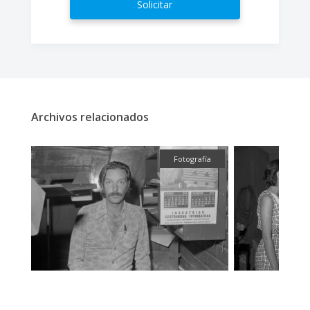
Solicitar
Archivos relacionados
fía
Fotografía