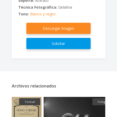
Soporte:
Acetato
Técnica Fotográfica:
Gelatina
Tono:
Blanco y negro
Descargar Imagen
Solicitar
Archivos relacionados
ual
Textual
Fotografía