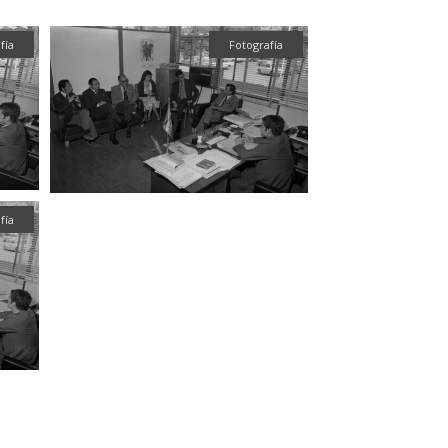
fía
Fotografía
fía