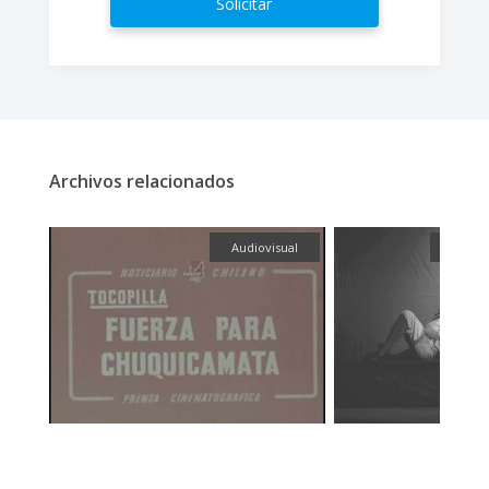
Solicitar
Archivos relacionados
ica
Audiovisual
Fotogr