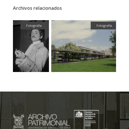
Archivos relacionados
fía
Fotografía
Fotografía