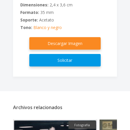
Dimensiones:
2,4 x 3,6 cm
Formato:
35 mm
Soporte:
Acetato
Tono:
Blanco y negro
Descargar Imagen
Solicitar
Archivos relacionados
fía
Fotografía
Textual