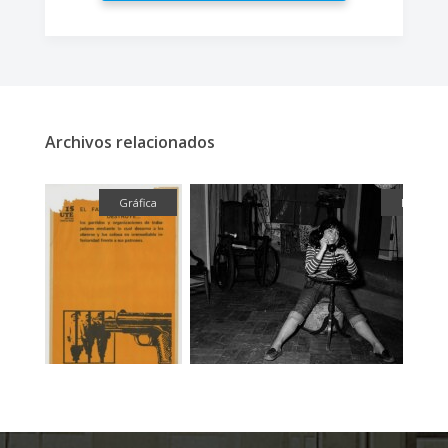
Archivos relacionados
fía
Gráfica
Fotograf