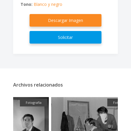
Tono:
Blanco y negro
Descargar Imagen
Solicitar
Archivos relacionados
ual
Fotografía
Fotografía